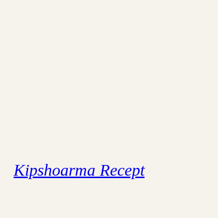
Kipshoarma Recept
Onze lekkerste shoarma ervaring was in
Israël. Och, och, als ik er al aan denk begin ik