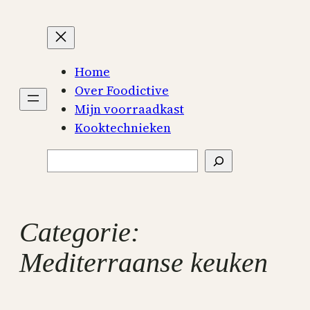
Ga
naar
de
inhoud
Home
Over Foodictive
Mijn voorraadkast
Kooktechnieken
Zoeken
Categorie:
Mediterraanse keuken