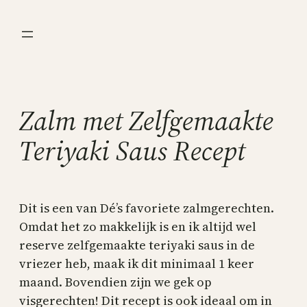
Ga
naar
de
inhoud
Zalm met Zelfgemaakte
Teriyaki Saus Recept
Dit is een van Dé’s favoriete zalmgerechten.
Omdat het zo makkelijk is en ik altijd wel
reserve zelfgemaakte teriyaki saus in de
vriezer heb, maak ik dit minimaal 1 keer
maand. Bovendien zijn we gek op
visgerechten! Dit recept is ook ideaal om in