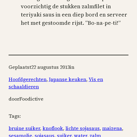
voorzichtig de stukken zalmfilet in
teriyaki saus in een diep bord en serveer
het met gestoomde rijst. “Bo-na-pe-ti!”
Stap 1: Spoel de zamlfilet af en snijd de zalmfilet
St
in stukken.
vo
Geplaatst
22 augustus 2013
in
Hoofdgerechten
, 
Japanse keuken
, 
Vis en
schaaldieren
door
Foodictive
Tags:
bruine suiker
, 
knoflook
, 
lichte sojasaus
, 
maizena
, 
sesamolie
, 
sojasaus
, 
suiker
, 
water
, 
zalm