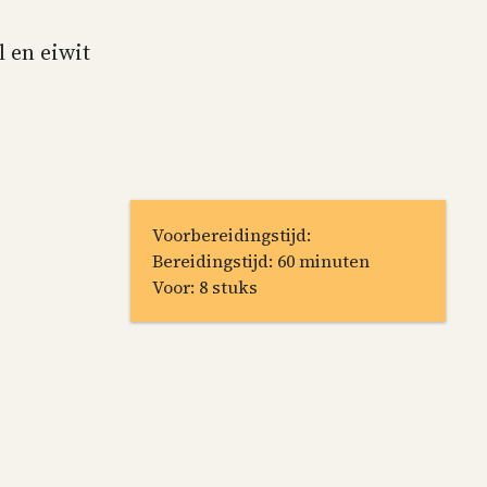
 en eiwit
Voorbereidingstijd:
Bereidingstijd: 60 minuten
Voor: 8 stuks