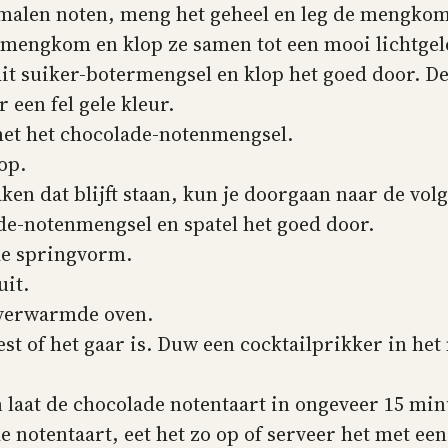
emalen noten, meng het geheel en leg de mengkom
e mengkom en klop ze samen tot een mooi lichtgel
dit suiker-botermengsel en klop het goed door. D
 een fel gele kleur.
met het chocolade-notenmengsel.
 op.
en dat blijft staan, kun je doorgaan naar de vol
ade-notenmengsel en spatel het goed door.
de springvorm.
uit.
rverwarmde oven.
est of het gaar is. Duw een cocktailprikker in het
laat de chocolade notentaart in ongeveer 15 min
 notentaart, eet het zo op of serveer het met een b