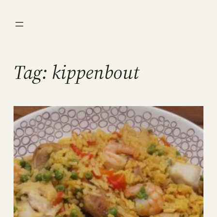
Ga
naar
de
inhoud
Tag:
kippenbout