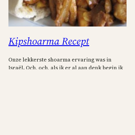
Kipshoarma Recept
Onze lekkerste shoarma ervaring was in
Israël. Och, och, als ik er al aan denk begin ik
te watertanden. In het Midden-Oosten weten
ze toch echt hoe je shoarma moet maken, veel
beter dan de zogenaamde beste shoarmatent
hier in Rotterdam (Jaffa in de Witte de
Withstraat). In Israël kun je kiezen tussen
shoarma in…
26 juli 2012