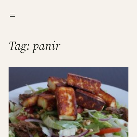
Ga
naar
de
inhoud
Tag:
panir