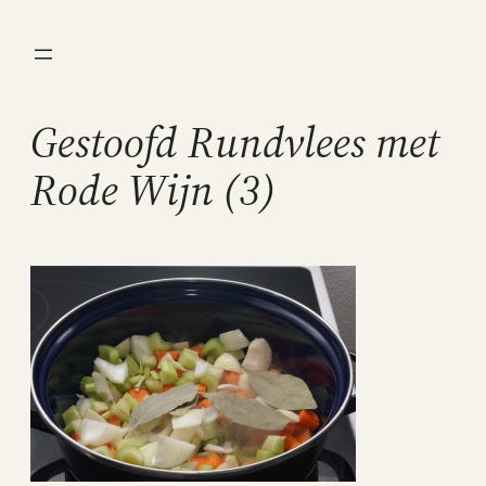
Ga
naar
de
inhoud
Gestoofd Rundvlees met
Rode Wijn (3)