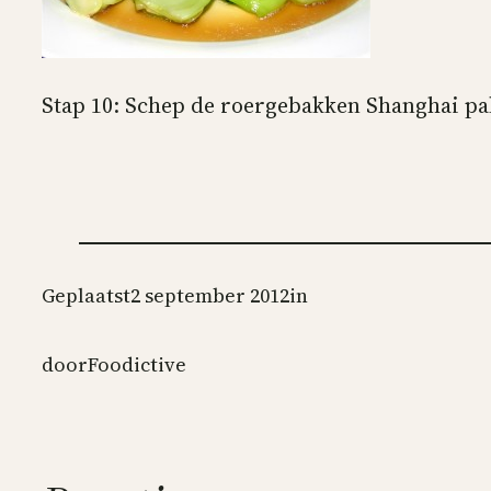
Stap 10: Schep de roergebakken Shanghai paks
Geplaatst
2 september 2012
in
door
Foodictive