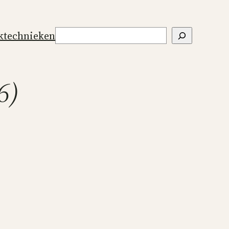
Zoeken
ktechnieken
6)