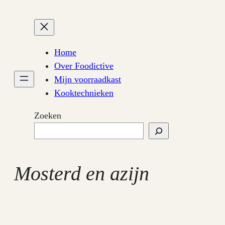
Ga
naar
de
inhoud
Home
Over Foodictive
Mijn voorraadkast
Kooktechnieken
Zoeken
Mosterd en azijn