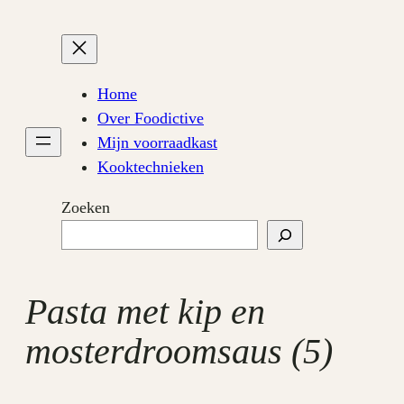
Ga
naar
de
inhoud
Home
Over Foodictive
Mijn voorraadkast
Kooktechnieken
Zoeken
Pasta met kip en
mosterdroomsaus (5)