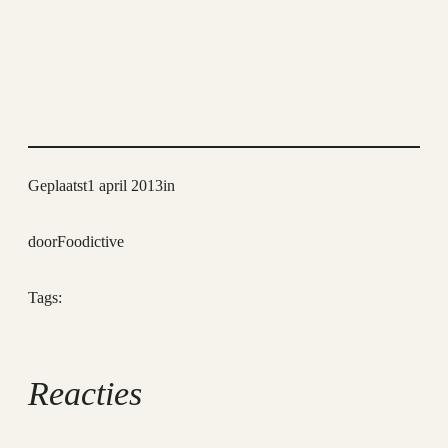
Geplaatst
1 april 2013
in
door
Foodictive
Tags:
Reacties