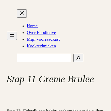
Ga
naar
de
inhoud
Home
Over Foodictive
Mijn voorraadkast
Kooktechnieken
Zoeken
Stap 11 Creme Brulee
Stap 11: Gebruik een hobby gasbrander om de suiker