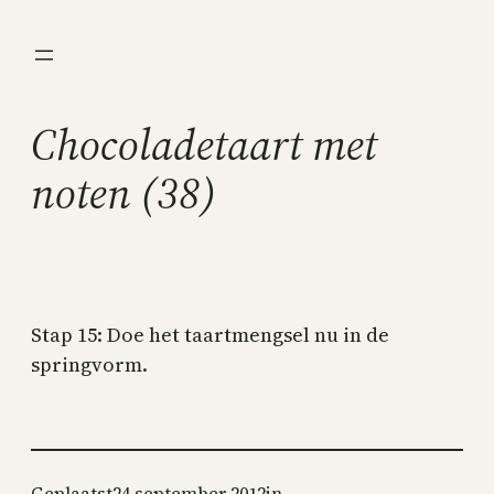
Ga
naar
de
inhoud
Chocoladetaart met
noten (38)
Stap 15: Doe het taartmengsel nu in de
springvorm.
Geplaatst
24 september 2012
in