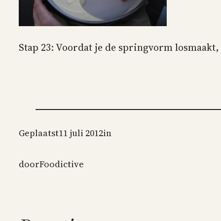
Stap 23: Voordat je de springvorm losmaakt,
Geplaatst
11 juli 2012
in
door
Foodictive