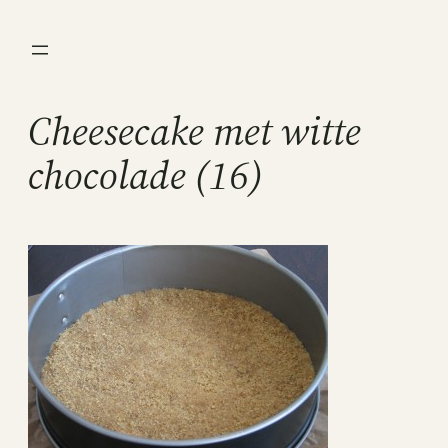
Ga
naar
de
inhoud
Cheesecake met witte
chocolade (16)