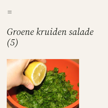
Ga
naar
de
inhoud
Groene kruiden salade
(5)