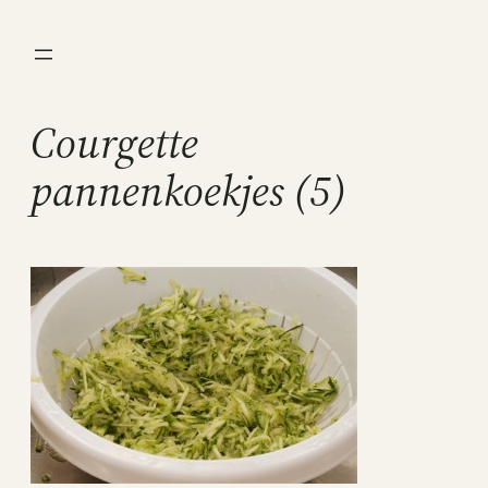
Ga
naar
de
inhoud
Courgette
pannenkoekjes (5)