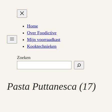
Ga
naar
de
inhoud
Home
Over Foodictive
Mijn voorraadkast
Kooktechnieken
Zoeken
Pasta Puttanesca (17)