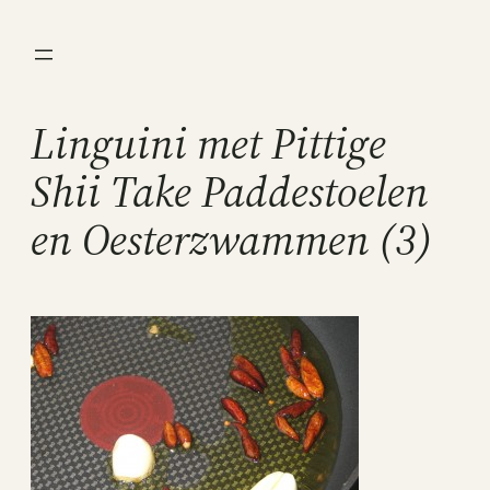
Ga
naar
de
inhoud
Linguini met Pittige
Shii Take Paddestoelen
en Oesterzwammen (3)