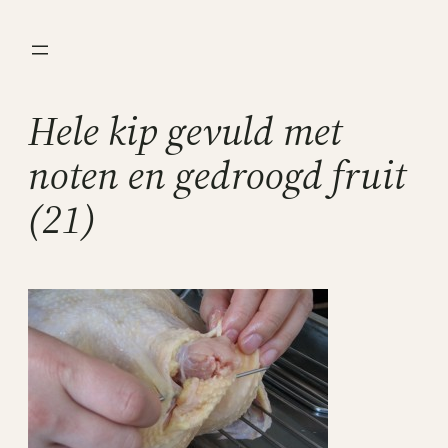
Ga
naar
de
inhoud
Hele kip gevuld met
noten en gedroogd fruit
(21)