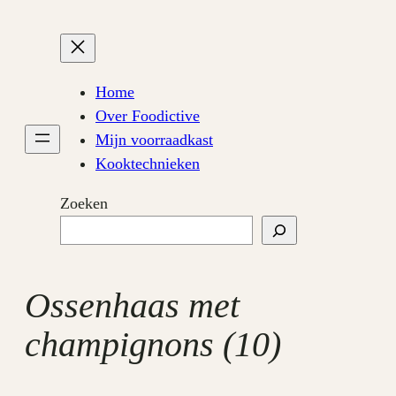
Ga
naar
de
inhoud
Home
Over Foodictive
Mijn voorraadkast
Kooktechnieken
Zoeken
Ossenhaas met
champignons (10)