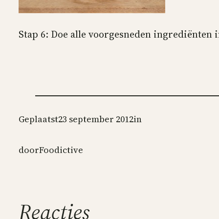
Stap 6: Doe alle voorgesneden ingrediënten 
Geplaatst
23 september 2012
in
door
Foodictive
Reacties