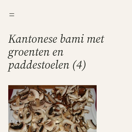
Ga
naar
de
inhoud
Kantonese bami met
groenten en
paddestoelen (4)