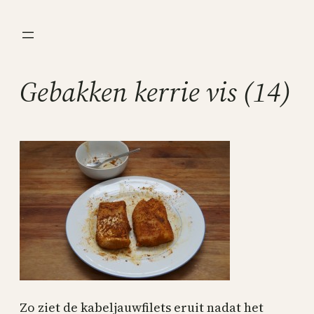
Ga
naar
de
inhoud
Gebakken kerrie vis (14)
Zo ziet de kabeljauwfilets eruit nadat het