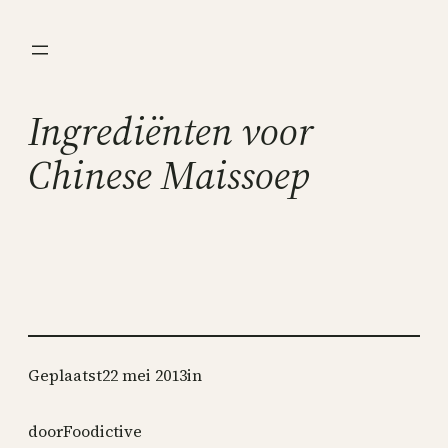
Ga
naar
de
inhoud
Ingrediënten voor
Chinese Maissoep
Geplaatst
22 mei 2013
in
door
Foodictive