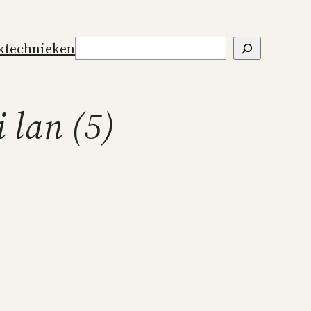
Zoeken
ktechnieken
i lan (5)