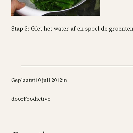
Stap 3: Giet het water af en spoel de groent
Geplaatst
10 juli 2012
in
door
Foodictive